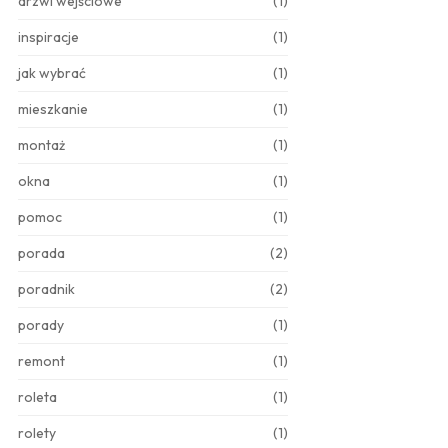
drzwi wejściowe
(1)
inspiracje
(1)
jak wybrać
(1)
mieszkanie
(1)
montaż
(1)
okna
(1)
pomoc
(1)
porada
(2)
poradnik
(2)
porady
(1)
remont
(1)
roleta
(1)
rolety
(1)