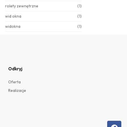
rolety zewnętrzne
(1)
wid okna
(1)
widokna
(1)
Odkryj
Oferta
Realizacje