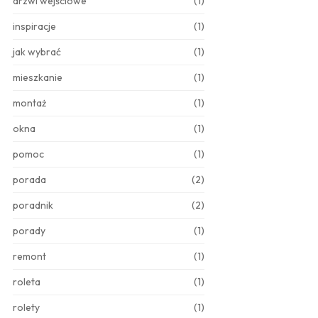
drzwi wejściowe
(1)
inspiracje
(1)
jak wybrać
(1)
mieszkanie
(1)
montaż
(1)
okna
(1)
pomoc
(1)
porada
(2)
poradnik
(2)
porady
(1)
remont
(1)
roleta
(1)
rolety
(1)