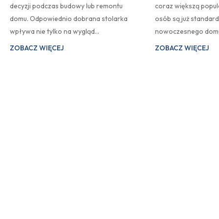
decyzji podczas budowy lub remontu
coraz większą popula
domu. Odpowiednio dobrana stolarka
osób są już standa
wpływa nie tylko na wygląd…
nowoczesnego domu
ZOBACZ WIĘCEJ
ZOBACZ WIĘCEJ