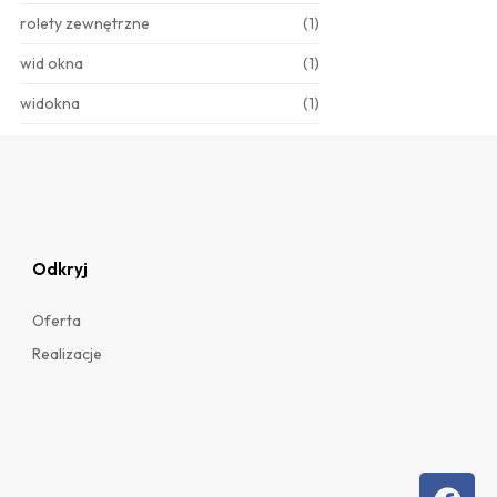
rolety zewnętrzne
(1)
wid okna
(1)
widokna
(1)
Odkryj
Oferta
Realizacje